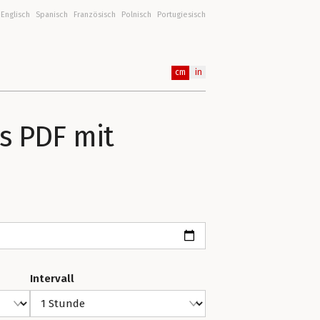
Englisch
Spanisch
Französisch
Polnisch
Portugiesisch
cm
in
s PDF mit
Intervall