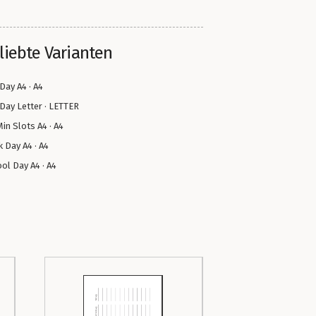
liebte Varianten
 Day A4 · A4
 Day Letter · LETTER
in Slots A4 · A4
 Day A4 · A4
ol Day A4 · A4