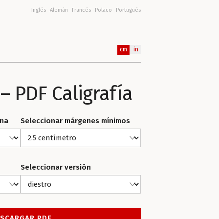
Inglés
Alemán
Francés
Polaco
Portugués
cm
in
– PDF Caligrafía
ina
Seleccionar márgenes mínimos
Seleccionar versión