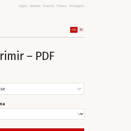
Inglés
Alemán
Francés
Polaco
Portugués
cm
in
rimir – PDF
ase
ina