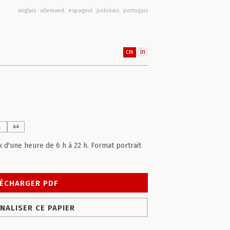
anglais
allemand
espagnol
polonais
portugais
cm
in
l
A4
x d'une heure de 6 h à 22 h. Format portrait
ÉCHARGER PDF
NALISER CE PAPIER