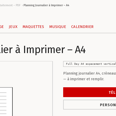
atuitement – PDF
Planning Journalier à Imprimer – A4
GE
JEUX
MAQUETTES
MUSIQUE
CALENDRIER
ier à Imprimer – A4
Full Day A4 espacement vertica
Planning journalier A4, créneau
— à imprimer et remplir.
TÉL
PERSON