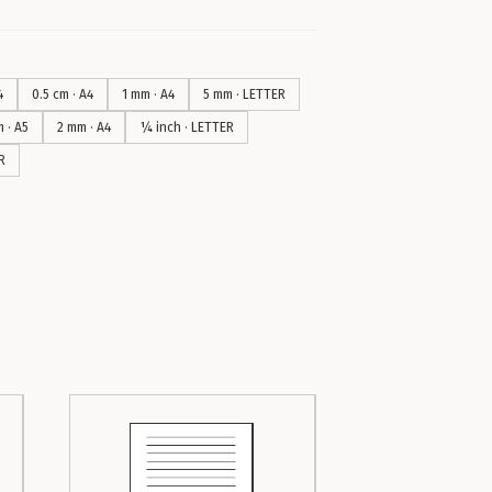
4
0.5 cm · A4
1 mm · A4
5 mm · LETTER
m · A5
2 mm · A4
¼ inch · LETTER
R