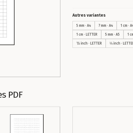
Autres variantes
5 mm · A4
7 mm · A4
1 cm · A
1 cm · LETTER
5 mm · A5
1 c
½ inch · LETTER
⅛ inch · LETTE
es PDF