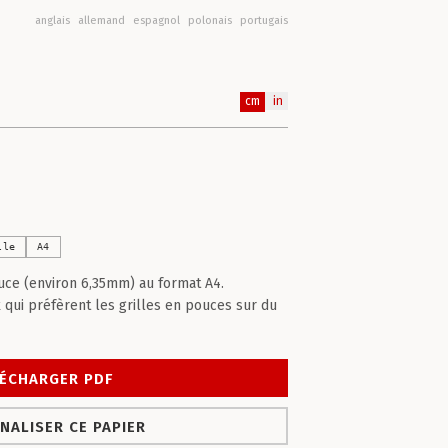
anglais
allemand
espagnol
polonais
portugais
cm
in
lle
A4
ouce (environ 6,35mm) au format A4.
qui préfèrent les grilles en pouces sur du
ÉCHARGER PDF
NALISER CE PAPIER