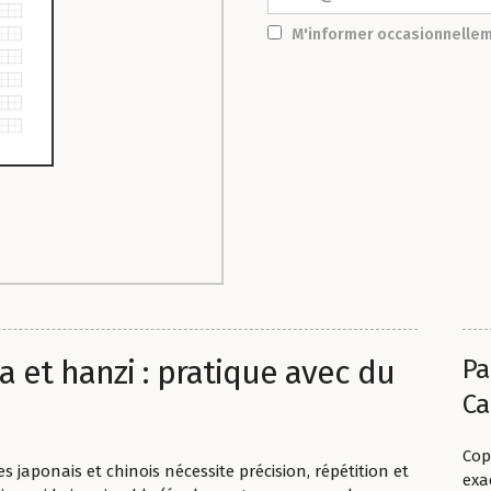
M'informer occasionnelle
na et hanzi : pratique avec du
Pa
Ca
é
Cop
s japonais et chinois nécessite précision, répétition et
exa