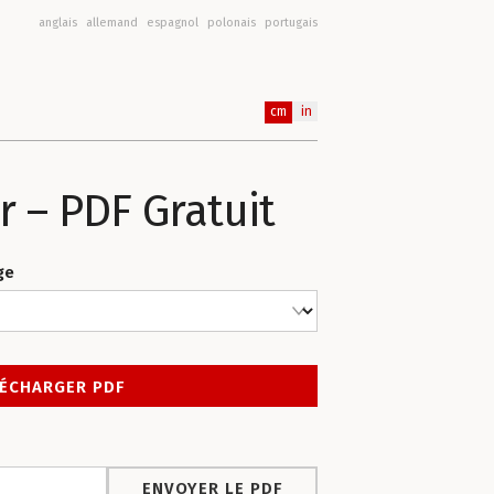
anglais
allemand
espagnol
polonais
portugais
cm
in
r – PDF Gratuit
ge