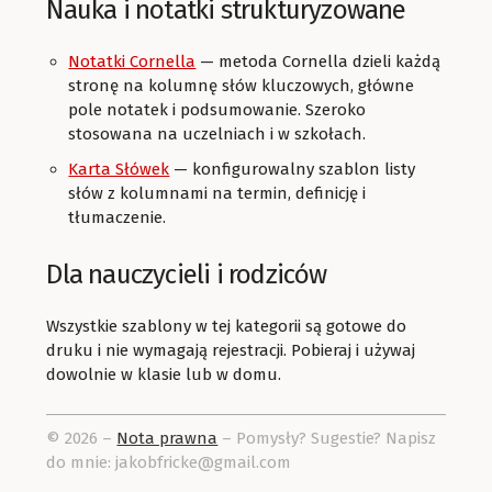
Nauka i notatki strukturyzowane
Notatki Cornella
— metoda Cornella dzieli każdą
stronę na kolumnę słów kluczowych, główne
pole notatek i podsumowanie. Szeroko
stosowana na uczelniach i w szkołach.
Karta Słówek
— konfigurowalny szablon listy
słów z kolumnami na termin, definicję i
tłumaczenie.
Dla nauczycieli i rodziców
Wszystkie szablony w tej kategorii są gotowe do
druku i nie wymagają rejestracji. Pobieraj i używaj
dowolnie w klasie lub w domu.
© 2026 –
Nota prawna
– Pomysły? Sugestie? Napisz
do mnie: jakobfricke@gmail.com